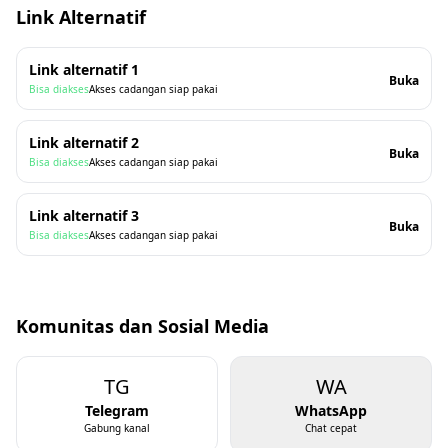
Link Alternatif
Link alternatif 1
Buka
Bisa diakses
Akses cadangan siap pakai
Link alternatif 2
Buka
Bisa diakses
Akses cadangan siap pakai
Link alternatif 3
Buka
Bisa diakses
Akses cadangan siap pakai
Komunitas dan Sosial Media
TG
WA
Telegram
WhatsApp
Gabung kanal
Chat cepat