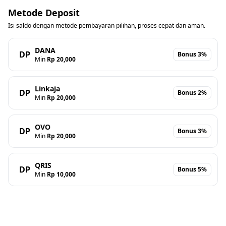
SYARAT DEPOSIT 27 HARI, BONUS 27 HARI. PADA HARI
Metode Deposit
PEMBAYARAN GAJI, BONUS DAPAT DIKLAIM MULAI
PUKUL 06.00 HINGGA PUKUL 05.59 HARI BERIKUTNYA.
Isi saldo dengan metode pembayaran pilihan, proses cepat dan aman.
DANA
DP
Bonus 3%
Min
Rp 20,000
Linkaja
DP
Bonus 2%
Min
Rp 20,000
OVO
DP
Bonus 3%
Min
Rp 20,000
QRIS
DP
Bonus 5%
Min
Rp 10,000
Deposit Sekarang