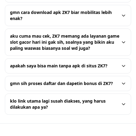
gmn cara download apk ZK7 biar mobilitas lebih
enak?
aku cuma mau cek, ZK7 memang ada layanan game
slot gacor hari ini gak sih, soalnya yang bikin aku
paling waswas biasanya soal wd juga?
apakah saya bisa main tanpa apk di situs ZK7?
gmn sih proses daftar dan dapetin bonus di ZK7?
klo link utama lagi susah diakses, yang harus
dilakukan apa ya?