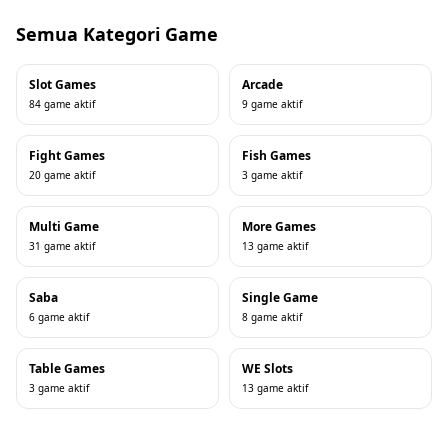
Semua Kategori Game
Slot Games
Arcade
84 game aktif
9 game aktif
Fight Games
Fish Games
20 game aktif
3 game aktif
Multi Game
More Games
31 game aktif
13 game aktif
Saba
Single Game
6 game aktif
8 game aktif
Table Games
WE Slots
3 game aktif
13 game aktif