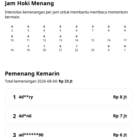
Jam Hoki Menang
Intensitas kemenangan per jam untuk membantu membaca momentum
bermain.
0
0
0
0
0
0
0
0
2
3
4
5
6
7
8
9
0
0
0
0
0
2
2
2
10
11
12
13
14
15
16
17
2
1
1
0
1
3
0
0
18
19
20
21
22
23
0
1
Pemenang Kemarin
Total kemenangan 2026-08-04:
Rp 33 Jt
1
4d**ry
Rp 8 Jt
2
4d*n6
Rp 7 Jt
3
ad******90
Rp 6 Jt