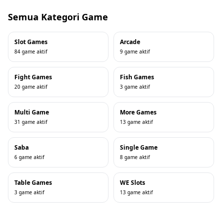
Semua Kategori Game
Slot Games
Arcade
84 game aktif
9 game aktif
Fight Games
Fish Games
20 game aktif
3 game aktif
Multi Game
More Games
31 game aktif
13 game aktif
Saba
Single Game
6 game aktif
8 game aktif
Table Games
WE Slots
3 game aktif
13 game aktif