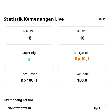
Statistik Kemenangan Live
0.00%
Total Win
Big Win
Jer*******tim
Rp 9 Jt
18
10
GN5******509
Rp 5 Jt
V2******34
Rp 7 Jt
Super Big
Max Jackpot
Rp 10 Jt
0
Cha******sha
Rp 7 Jt
ab***el
Rp 2 Jt
Total Bayar
Skor Stabil
CPH******822
Rp 2 Jt
Rp 100 Jt
100.0
ant******827
Rp 9 Jt
ch*******73
Rp 6 Jt
Pemenang Terkini
SM-*******880
Rp 5 Jt