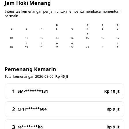
Jam Hoki Menang
Intensitas kemenangan per jam untuk membantu membaca momentum
bermain.
1
1
1
0
2
0
0
0
2
3
4
5
6
7
8
9
1
1
2
1
1
0
1
1
10
11
12
13
14
15
16
17
1
0
0
0
0
2
2
0
18
19
20
21
22
23
0
1
Pemenang Kemarin
Total kemenangan 2026-08-06:
Rp 45 Jt
1
SM-*******131
Rp 10 Jt
2
CPH******604
Rp 9 Jt
3
re*******ka
Rp 9 Jt