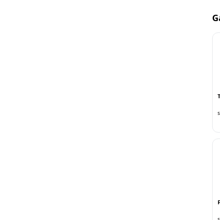
G
s
s