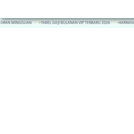
AN MINGGUAN
+
TABEL GAJI BULANAN VIP TERBARU 2026
+
KARNAVAL 