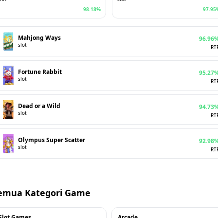
98.18%
97.95
Mahjong Ways
96.96
slot
RT
Fortune Rabbit
95.27
slot
RT
Dead or a Wild
94.73
slot
RT
Olympus Super Scatter
92.98
slot
RT
emua Kategori Game
Slot Games
Arcade