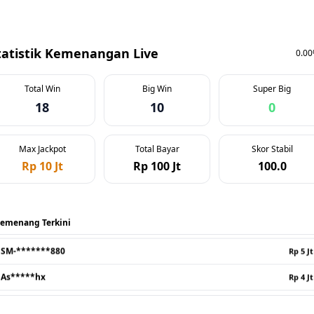
Jer*******tim
Rp 9 Jt
tatistik Kemenangan Live
0.0
GN5******509
Rp 5 Jt
V2******34
Rp 7 Jt
Total Win
Big Win
Super Big
18
10
0
Cha******sha
Rp 7 Jt
ab***el
Rp 2 Jt
Max Jackpot
Total Bayar
Skor Stabil
CPH******822
Rp 2 Jt
Rp 10 Jt
Rp 100 Jt
100.0
ant******827
Rp 9 Jt
ch*******73
Rp 6 Jt
emenang Terkini
SM-*******880
Rp 5 Jt
As*****hx
Rp 4 Jt
Jer*******tim
Rp 9 Jt