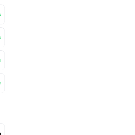
t
t
t
t
a