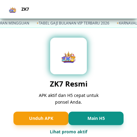
ZK7
APK
H5
AN MINGGUAN
+
TABEL GAJI BULANAN VIP TERBARU 2026
+
KARNAVAL M
ZK7 Resmi
APK aktif dan H5 cepat untuk
ponsel Anda.
Unduh APK
Main H5
Lihat promo aktif