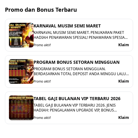
Promo dan Bonus Terbaru
KARNAVAL MUSIM SEMI MARET
KARNAVAL MUSIM SEMI MARET. PENUKARAN PAKET
HADIAH PENAWARAN SPESIAL! PENAWARAN SPESIAL
MARET - MANFAAT GANDA - HADIAH TANPA HENTI!
Klaim
Promo aktif
BONUS LOGIN HARIAN + ISI ULANG + KODE
PENUKARAN TERBARU, TIGA KALI LIPAT MANFAAT
SEKALIGUS! HADIAH KODE PENUKARAN TERBARU DI
PROGRAM BONUS SETORAN MINGGUAN
BULAN MARET. JUMLAH HADIAH KODE PENUKARAN:
RUPIAH INDONESIA. 10000 -> 3333, 200000 -> 66666,
PROGRAM BONUS SETORAN MINGGUAN.
1000000 -> 333333, 5000000 -> 1666666, 20000000 ->
BERDASARKAN TOTAL DEPOSIT ANDA MINGGU LALU,
6666666. AYO BERGABUNG DALAM ACARA INI DAN
ANDA BERHAK MENERIMA BONUS HARIAN ANDA
Klaim
Promo aktif
BAWA PULANG JUTAAN HADIAH!
MINGGU INI! TABEL BONUS HARIAN (IDR). TOTAL
SETORAN MINGGU LALU: 50.000, 500.000, 3.000.000,
10.000.000, 50.000.000. CATATAN PENTING: MINGGU
TABEL GAJI BULANAN VIP TERBARU 2026
LALU, JUMLAH TARUHAN MESIN SLOT HARUS
MINIMAL LIMA KALI LIPAT DARI JUMLAH DEPOSIT
TABEL GAJI BULANAN VIP TERBARU 2026. JENIS
UNTUK MENGKLAIM BONUS. CARA MENGKLAIM
HADIAH: PENGALAMAN UPGRADE VIP, BONUS
BONUS ANDA: GABUNG KE SALURAN TELEGRAM KAMI
UPGRADE VIP, BONUS ULANG TAHUN VIP, SYARAT
Klaim
Promo aktif
UNTUK MENDAPATKAN KODE PENUKARAN DAN
DEPOSIT 1 HARI, BONUS 1 HARI, SYARAT DEPOSIT 7
TUKARKAN SEKARANG JUGA!
HARI, BONUS 7 HARI, SYARAT DEPOSIT 10 HARI,
BONUS 10 HARI, SYARAT DEPOSIT 17 HARI, BONUS 17
HARI, SYARAT DEPOSIT 20 HARI, BONUS 20 HARI,