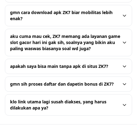
gmn cara download apk ZK7 biar mobilitas lebih
enak?
aku cuma mau cek, ZK7 memang ada layanan game
slot gacor hari ini gak sih, soalnya yang bikin aku
paling waswas biasanya soal wd juga?
apakah saya bisa main tanpa apk di situs ZK7?
gmn sih proses daftar dan dapetin bonus di ZK7?
klo link utama lagi susah diakses, yang harus
dilakukan apa ya?