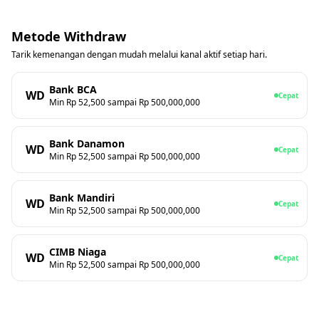
Metode Withdraw
Tarik kemenangan dengan mudah melalui kanal aktif setiap hari.
Bank BCA
WD
Cepat
Min Rp 52,500 sampai Rp 500,000,000
Bank Danamon
WD
Cepat
Min Rp 52,500 sampai Rp 500,000,000
Bank Mandiri
WD
Cepat
Min Rp 52,500 sampai Rp 500,000,000
CIMB Niaga
WD
Cepat
Min Rp 52,500 sampai Rp 500,000,000