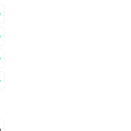
t
t
t
t
a