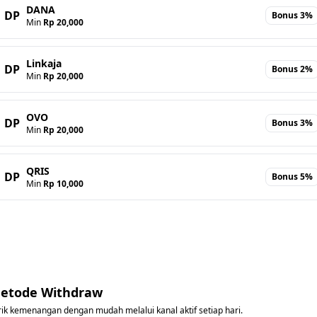
DANA
DP
Bonus 3%
Min
Rp 20,000
Linkaja
DP
Bonus 2%
Min
Rp 20,000
OVO
DP
Bonus 3%
Min
Rp 20,000
QRIS
DP
Bonus 5%
Min
Rp 10,000
Deposit Sekarang
etode Withdraw
rik kemenangan dengan mudah melalui kanal aktif setiap hari.