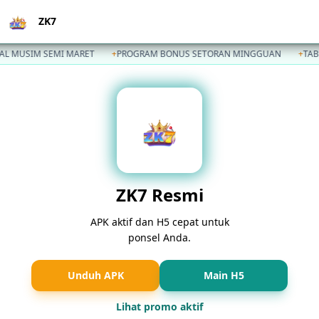
ZK7
APK
H5
MUSIM SEMI MARET
+
PROGRAM BONUS SETORAN MINGGUAN
+
TABEL 
ZK7 Resmi
APK aktif dan H5 cepat untuk
ponsel Anda.
Unduh APK
Main H5
Lihat promo aktif